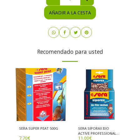
AÑADIR A LA CESTA
Recomendado para usted
SERA SUPER PEAT 500G
SERA SIPORAX BIO
ACTIVE PROFESSIONAL
7.70
€
11.00
€
210G