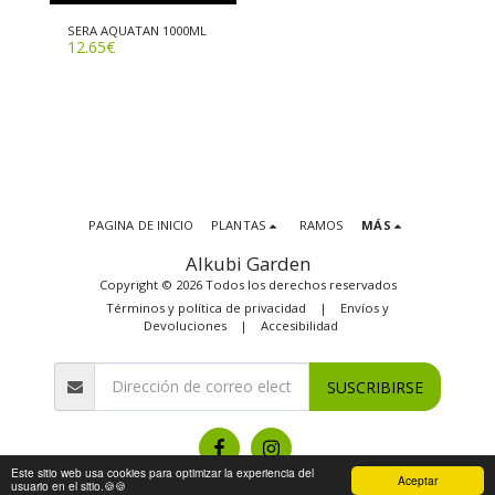
SERA AQUATAN 1000ML
12.65
€
PAGINA DE INICIO
PLANTAS
RAMOS
MÁS
Alkubi Garden
Copyright © 2026 Todos los derechos reservados
Términos y política de privacidad
|
Envíos y
Devoluciones
|
Accesibilidad
SUSCRIBIRSE
Este sitio web usa cookies para optimizar la experiencia del
Aceptar
usuario en el sitio.🍪🍪