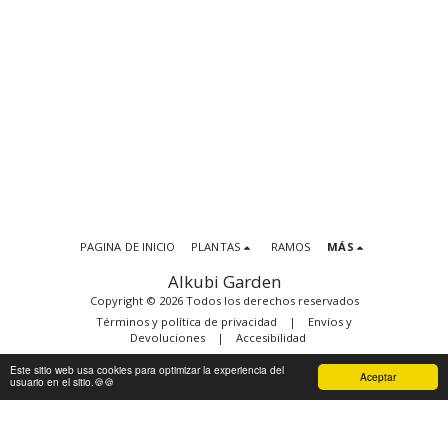
PAGINA DE INICIO
PLANTAS
RAMOS
MÁS
Alkubi Garden
Copyright © 2026 Todos los derechos reservados
Términos y política de privacidad
|
Envíos y
Devoluciones
|
Accesibilidad
Este sitio web usa cookies para optimizar la experiencia del
Aceptar
usuario en el sitio.🍪🍪
SUSCRIBIRSE